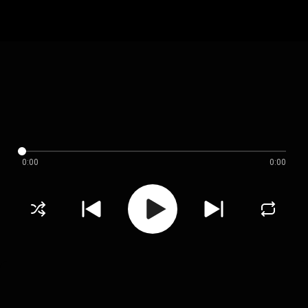
0:00
0:00