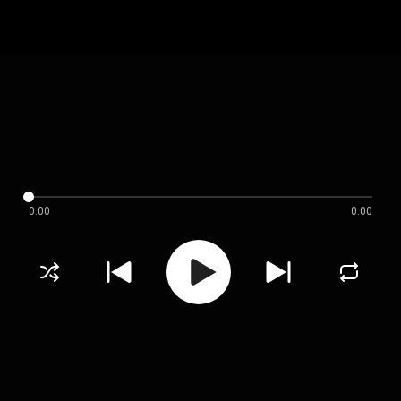
0:00
0:00