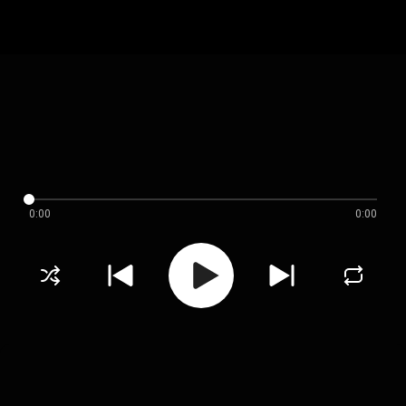
0:00
0:00