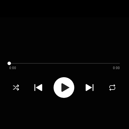
0:00
0:00