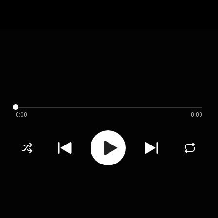
0:00
0:00