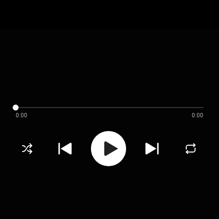
0:00
0:00