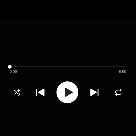
0:00
0:00