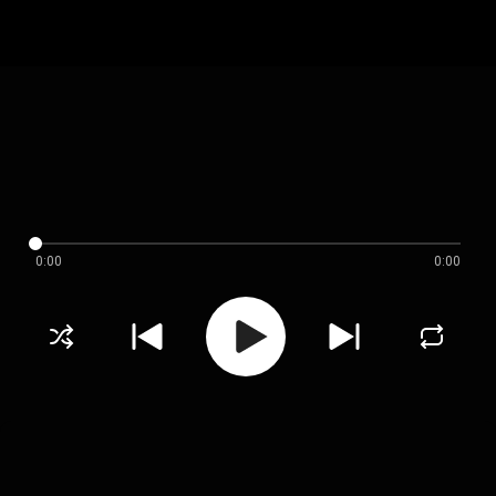
0:00
0:00