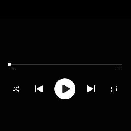
0:00
0:00