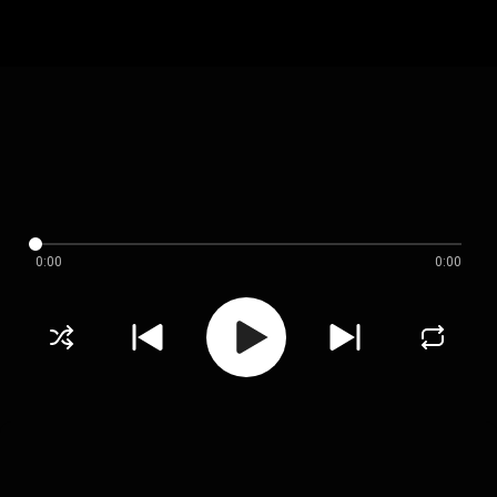
0:00
0:00