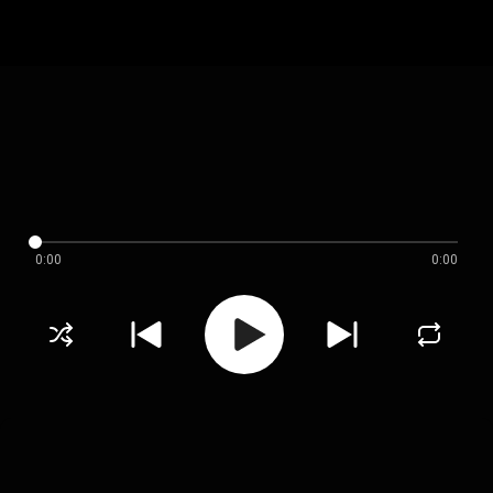
0:00
0:00