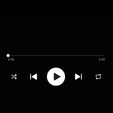
0:00
0:00