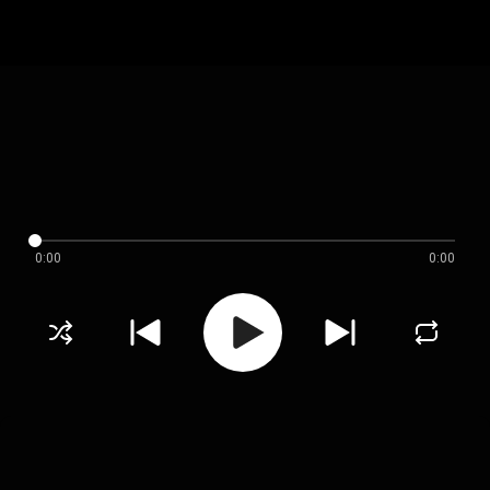
0:00
0:00