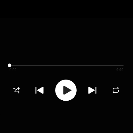
0:00
0:00