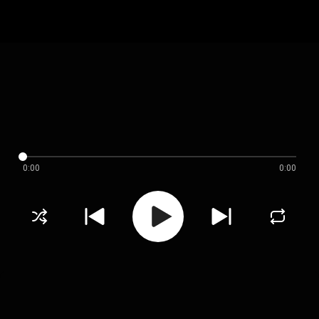
0:00
0:00