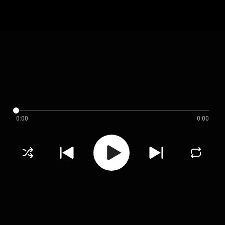
0:00
0:00