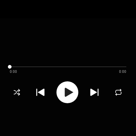
0:00
0:00