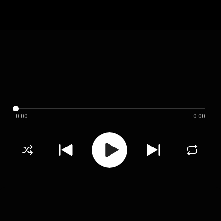
0:00
0:00