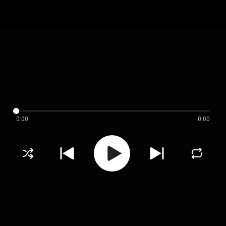
0:00
0:00