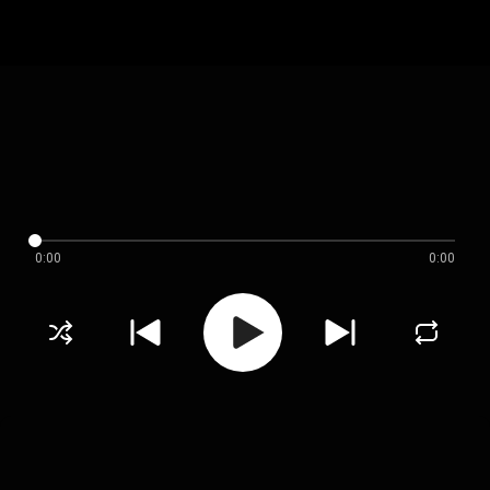
0:00
0:00