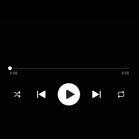
0:00
0:00