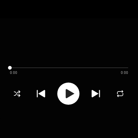
0:00
0:00