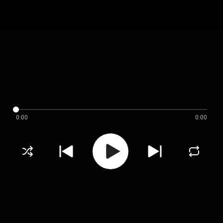
0:00
0:00