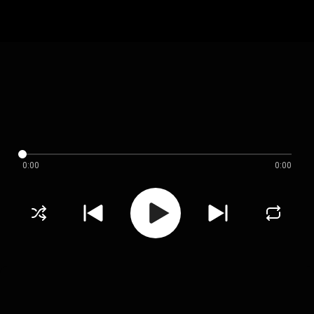
0:00
0:00