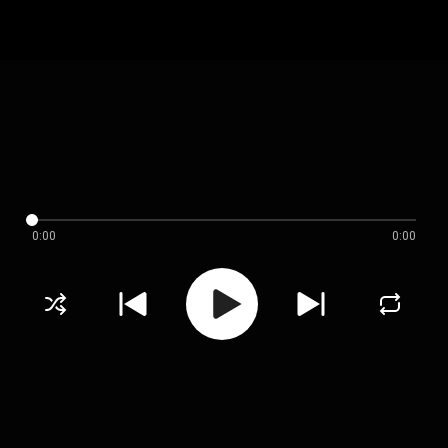
0:00
0:00