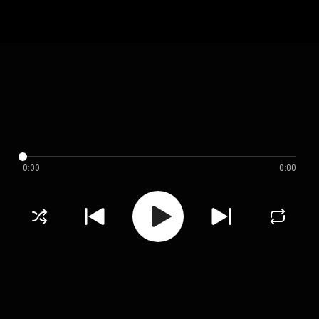
0:00
0:00