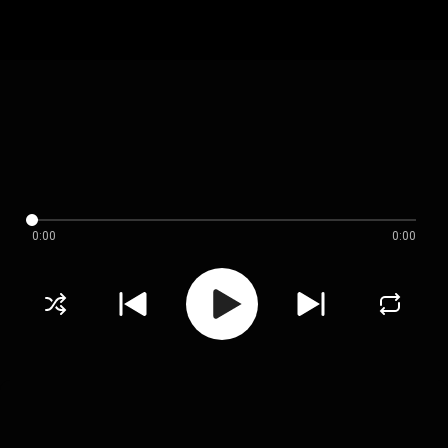
0:00
0:00