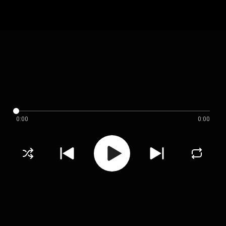
0:00
0:00