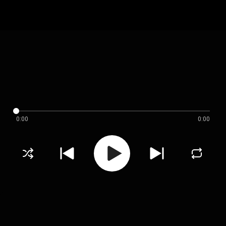
0:00
0:00