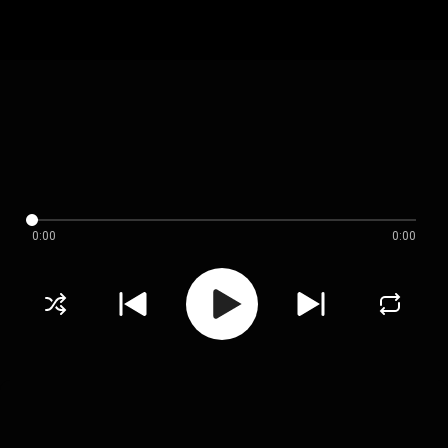
0:00
0:00