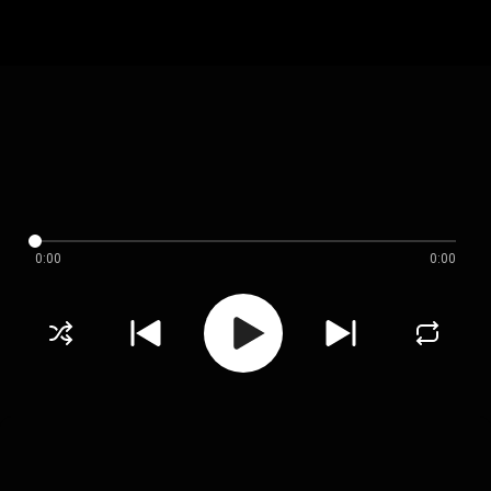
0:00
0:00