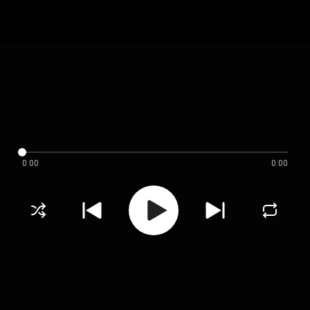
0:00
0:00