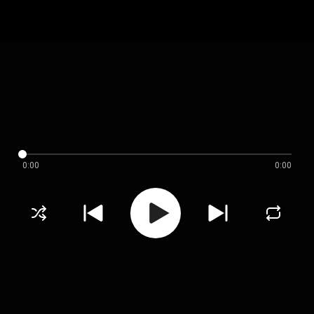
0:00
0:00