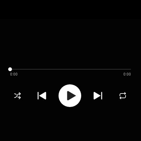
0:00
0:00