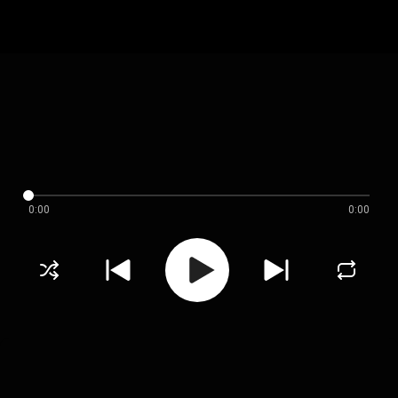
0:00
0:00