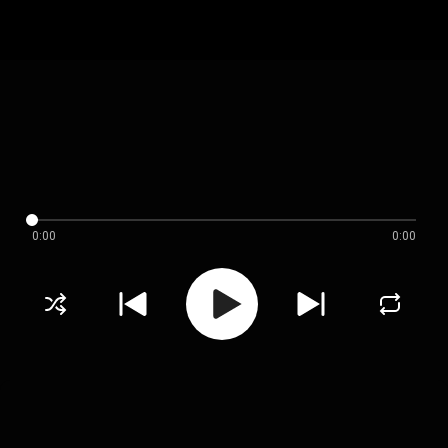
0:00
0:00