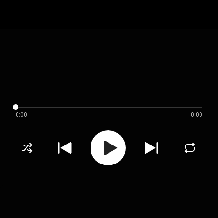
0:00
0:00