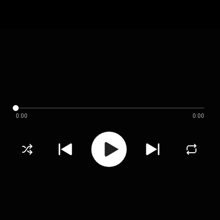
0:00
0:00