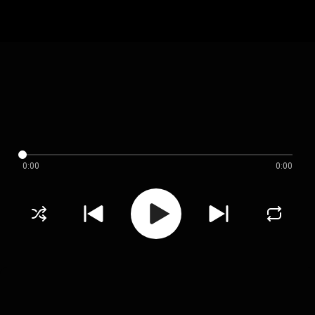
0:00
0:00