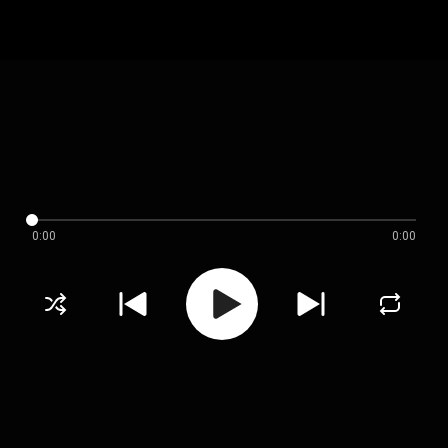
0:00
0:00