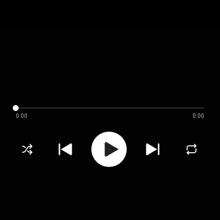
0:00
0:00