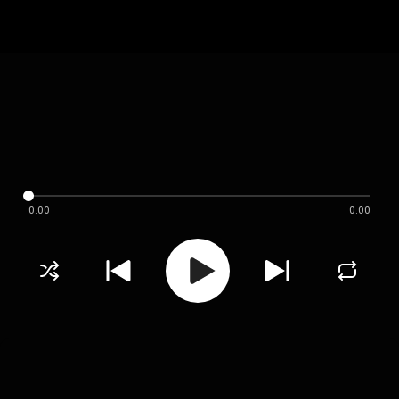
0:00
0:00