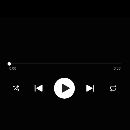
0:00
0:00