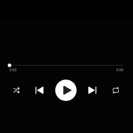
0:00
0:00