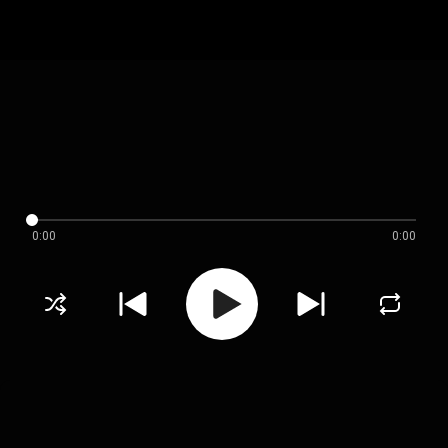
0:00
0:00