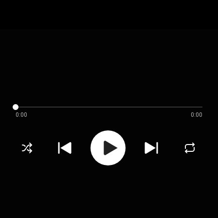
0:00
0:00