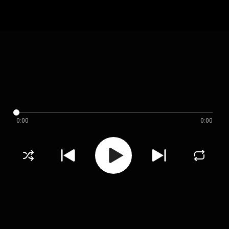
0:00
0:00