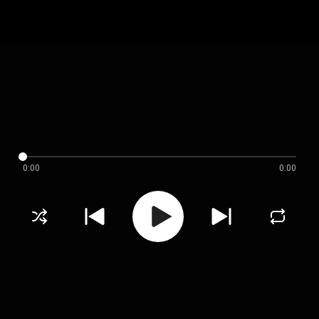
0:00
0:00