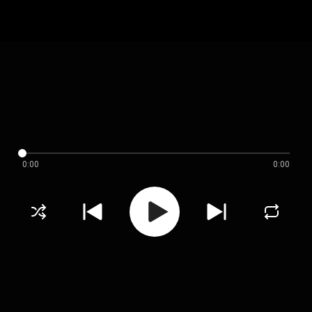
0:00
0:00