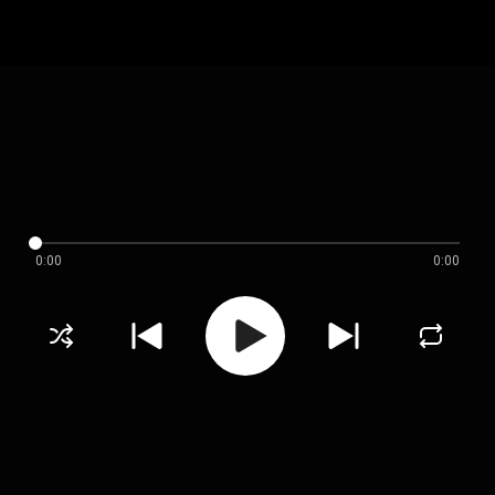
0:00
0:00